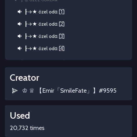
┠→★ özel odα [̲̅1̲̅]
┠→★ özel odα [̲̅2̲̅]
┠→★ özel odα [̲̅3̲̅]
┠→★ özel odα [̲̅4̲̅]
┇ ◎ VIDEO/DIZI/FILM İZLEME
「🎪」izleme-salonu
Creator
「📄」öneriler
♔ ♕ 【Emir「SmileFate」】#9595
┠→★𝐖𝐚𝐭𝐜𝐡𝟐𝐆𝐞𝐭𝐡𝐞𝐫
┠→★ 𝐍𝐞𝐭𝐟𝐥𝐢𝐱 𝐏𝐚𝐫𝐭𝐲
Used
┠ ＡＦＫ ODALARI ⛔
20,732 times
┠→★ ĸıѕα ѕürelι αғĸ