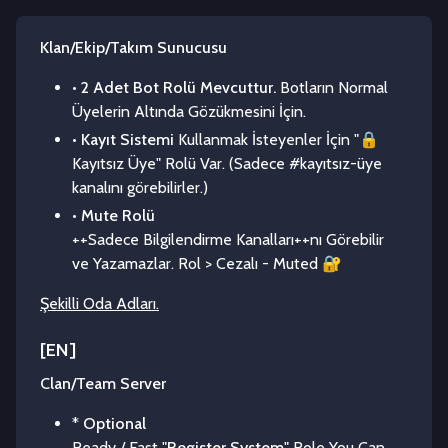
┠→★ çαğır ɢelιrιм
Klan/Ekip/Takım Sunucusu
┠→★ υzυɴ ѕürelι αғĸ
•
2 Adet Bot Rolü Mevcuttur.
Botların Normal
Üyelerin Altında Gözükmesini İçin.
•
Kayıt Sistemi
Kullanmak İsteyenler İçin "🔒
Kayıtsız Üye" Rolü Var. (Sadece #kayıtsız-üye
kanalını görebilirler.)
•
Mute Rolü
++Sadece Bilgilendirme Kanalları++nı Görebilir
ve Yazamazlar. Rol > Cezalı - Muted 🔐
Şekilli Oda Adları.
[EN]
Clan/Team Server
*
Optional
Ready / Fast "
Register System
" Role You Can