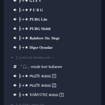
┠→★ 𝐆𝐓𝐀 𝐕
┠→★ 𝐏 𝐔 𝐁 𝐆
┠→★ 𝐏𝐔𝐁𝐆 𝐋𝐢𝐭𝐞
┠→★ 𝐏𝐔𝐁𝐆 𝐌𝐨𝐛𝐢𝐥
┠→★ 𝐑𝐚𝐢𝐧𝐛𝐨𝐰 𝐒𝐢𝐱: 𝐒𝐢𝐞𝐠𝐞
┠→★ 𝐃𝐢𝐠𝐞𝐫 𝐎𝐲𝐮𝐧𝐥𝐚𝐫
┇ ◎ MÜZIK KANALLARI ♬
「🎧」müzik-bot-kullanım
┠→★ MüZĪҠ ⊕dαšı [̲̅1̲̅]
┠→★ MüZĪҠ ⊕dαšı [̲̅2̲̅]
┠→★ ҠΛŔΛ♡ҠƐ ⊕dαšı [̲̅1̲̅]
┇ ◎ ÖZEL ODΑLΑR