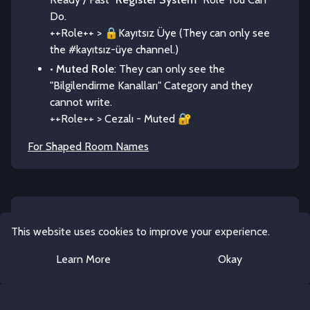
Do.
++Role++ > 🔒Kayıtsız Üye (They can only see
the #kayıtsız-üye channel.)
•
Muted Role
: They can only see the
"Bilgilendirme Kanalları" Category and they
cannot write.
++Role++ > Cezalı - Muted 🔐
For Shaped Room Names
TEMPLATE ROLES
This website uses cookies to improve your experience.
🔑
Yöneticiler
Botlar
Learn More
Okay
Cezalı - Muted 🔐
♔ Ekip
Show all roles