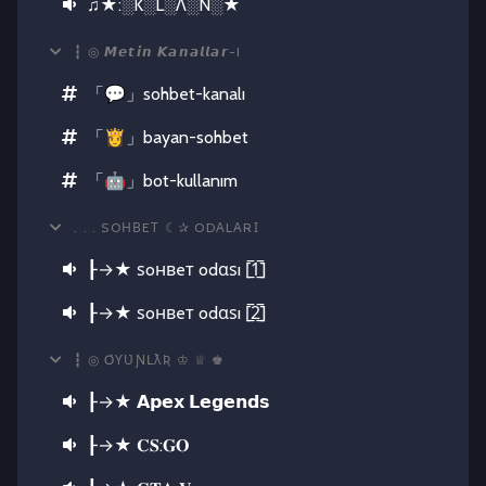
♫★:░K░L░Λ░N░★
┇ ◎ 𝙈𝙚𝙩𝙞𝙣 𝙆𝙖𝙣𝙖𝙡𝙡𝙖𝙧-I
「💬」sohbet-kanalı
「👸」bayan-sohbet
「🤖」bot-kullanım
. . . SOНВEТ ☾✰ ODΑLΑRΙ
┠→★ ѕoнвeт odαѕı [̲̅1̲̅]
┠→★ ѕoнвeт odαѕı [̲̅2̲̅]
┇ ◎ ƠƳƲƝԼƛƦ ♔ ♕ ♚
┠→★ 𝗔𝗽𝗲𝘅 𝗟𝗲𝗴𝗲𝗻𝗱𝘀
┠→★ 𝐂𝐒:𝐆𝐎