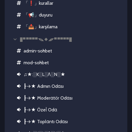
「❗」kurallar
「📢」duyuru
「📥」karşılama
█▀▀▀▀▀◥◣◆◢◤▀▀▀▀▀█
admin-sohbet
mod-sohbet
♫★:░K░L░Λ░N░★
┠→★ Admın Odαsı
┠→★ Moderαtör Odαsı
┠→★ Özeᥣ Odα
┠→★ Toplαntı Odαsı