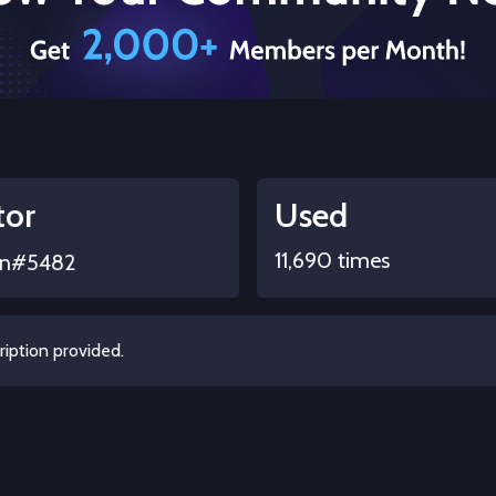
tor
Used
11,690 times
n#5482
iption provided.