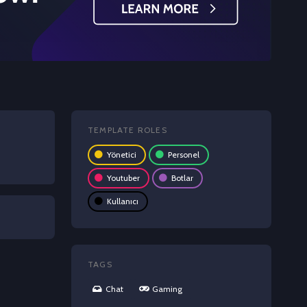
TEMPLATE ROLES
Yönetici
Personel
Youtuber
Botlar
Kullanıcı
TAGS
Chat
Gaming