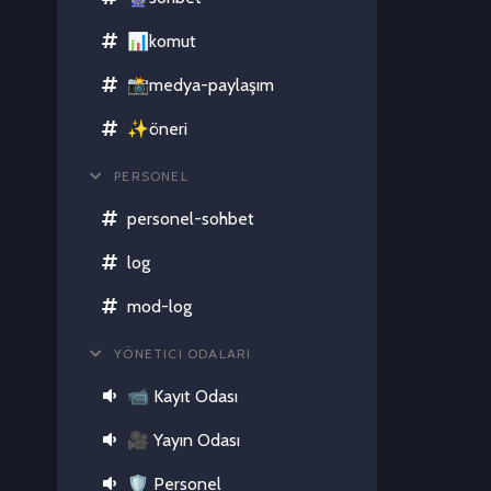
📊komut
📸medya-paylaşım
✨öneri
PERSONEL
personel-sohbet
log
mod-log
YÖNETICI ODALARI
📹 Kayıt Odası
🎥 Yayın Odası
🛡 Personel