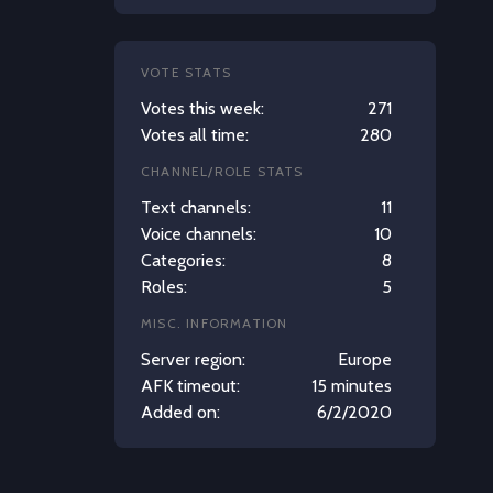
VOTE STATS
Votes this week:
271
Votes all time:
280
CHANNEL/ROLE STATS
Text channels:
11
Voice channels:
10
Categories:
8
Roles:
5
MISC. INFORMATION
Server region:
Europe
AFK timeout:
15 minutes
Added on:
6/2/2020