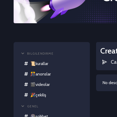
Crea
BILGILENDIRME
Ca
📜kurallar
🎊anonslar
No descr
🎬videolar
🎉çekiliş
GENEL
🎡sohbet