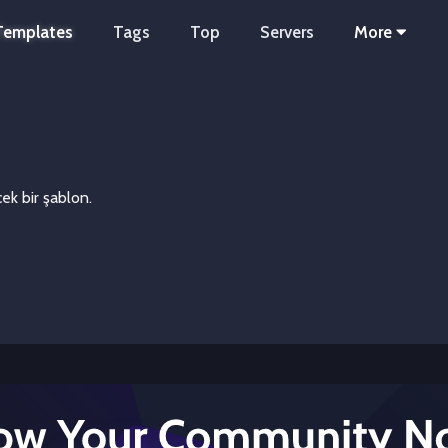
Templates
Tags
Top
Servers
More
ek bir şablon.